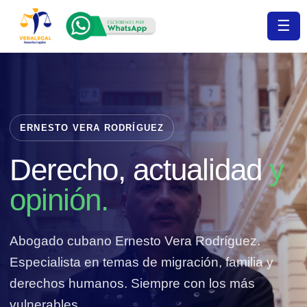
Ir
☰
al
contenido
ERNESTO VERA RODRÍGUEZ
Derecho, actualidad
y
opinión.
Abogado cubano Ernesto Vera Rodríguez.
Especialista en temas de migración, familia y
derechos humanos. Siempre con los más
vulnerables.